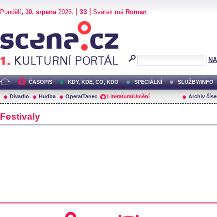
,
, |
|
33
Pondělí
10. srpena
2026
Svátek má
Roman
Scéna.cz
NA
ČASOPIS
KDY, KDE, CO, KDO
SPECIÁLNÍ
SLUŽBY/INFO
Divadlo
Hudba
Opera/Tanec
Literatura/Umění
Archiv číse
Festivaly